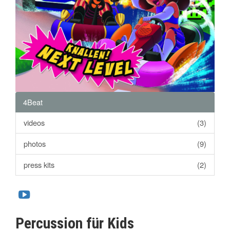
4Beat
videos
(3)
photos
(9)
press kits
(2)
Percussion für Kids