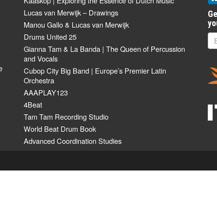
Kaaskop | Exploring the Essence of Dutch Music
Lucas van Merwijk – Drawings
Ge
yo
Manou Gallo & Lucas van Merwijk
Drums United 25
Gianna Tam & La Banda | The Queen of Percussion
and Vocals
e
Cubop City Big Band | Europe’s Premier Latin
Orchestra
AAAPLAY123
4Beat
Tam Tam Recording Studio
World Beat Drum Book
Advanced Coordination Studies