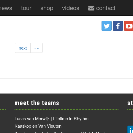
news
tour
shop
videos
contact
next
»»
meet the teams
s
Lucas van Merwijk | Lifetime in Rhythm
Kaaskop en Van Vleuten