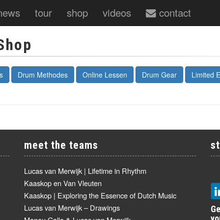
news
tour
shop
videos
contact
Shop
s
Drum Methodes
Online Lessen
Drum Gear
Limited E
meet the teams
s
Lucas van Merwijk | Lifetime in Rhythm
Kaaskop en Van Vleuten
Kaaskop | Exploring the Essence of Dutch Music
Lucas van Merwijk – Drawings
Ge
yo
Manou Gallo & Lucas van Merwijk