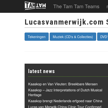
The Tam Tam Teams
Lucasvanmerwijk.com 
Tekeningen
Muziek (CD's & Collecties)
DVD'
latest news
Kaaskop en Van Vleuten: Breekbare Mensen
Kaaskop – Jazz Interpretations of Dutch Musical
Heritage
Kaaskop brengt Nederlands erfgoed naar China
Lucas van Merwijk China Clinic Tour Confirmed