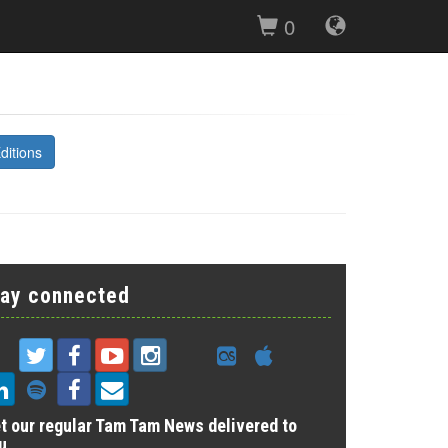
0
ditions
tay connected
t our regular Tam Tam News delivered to
u.