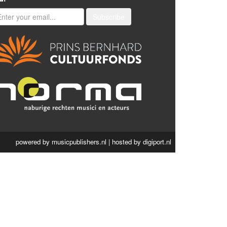
Subscribe
powered by
musicpublishers.nl
| hosted by
digiport.nl